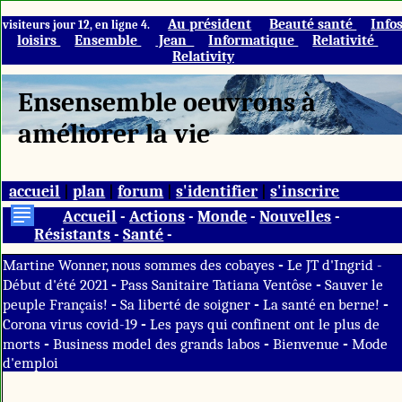
Au président
Beauté santé
Info
visiteurs jour 12, en ligne 4.
loisirs
Ensemble
Jean
Informatique
Relativité
Relativity
Ensensemble oeuvrons à
améliorer la vie
accueil
|
plan
|
forum
|
s'identifier
|
s'inscrire
Accueil
-
Actions
-
Monde
-
Nouvelles
-
Résistants
-
Santé
-
-
Martine Wonner, nous sommes des cobayes
Le JT d'Ingrid -
-
-
Début d'été 2021
Pass Sanitaire Tatiana Ventôse
Sauver le
-
-
-
peuple Français!
Sa liberté de soigner
La santé en berne!
-
Corona virus covid-19
Les pays qui confinent ont le plus de
-
-
-
morts
Business model des grands labos
Bienvenue
Mode
d'emploi