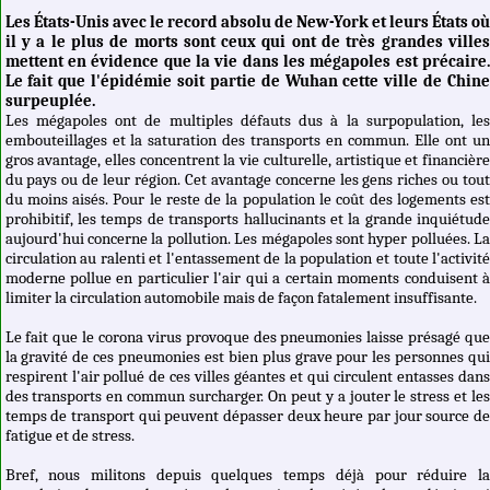
Les États-Unis avec le record absolu de New-York et leurs États o
il y a le plus de morts sont ceux qui ont de très grandes ville
mettent en évidence que la vie dans les mégapoles est précaire
Le fait que l'épidémie soit partie de Wuhan cette ville de Chin
surpeuplée.
Les mégapoles ont de multiples défauts dus à la surpopulation, le
embouteillages et la saturation des transports en commun. Elle ont u
gros avantage, elles concentrent la vie culturelle, artistique et financièr
du pays ou de leur région. Cet avantage concerne les gens riches ou tou
du moins aisés. Pour le reste de la population le coût des logements es
prohibitif, les temps de transports hallucinants et la grande inquiétud
aujourd'hui concerne la pollution. Les mégapoles sont hyper polluées. L
circulation au ralenti et l'entassement de la population et toute l'activit
moderne pollue en particulier l'air qui a certain moments conduisent 
limiter la circulation automobile mais de façon fatalement insuffisante.
Le fait que le corona virus provoque des pneumonies laisse présagé qu
la gravité de ces pneumonies est bien plus grave pour les personnes qu
respirent l'air pollué de ces villes géantes et qui circulent entasses dan
des transports en commun surcharger. On peut y a jouter le stress et le
temps de transport qui peuvent dépasser deux heure par jour source d
fatigue et de stress.
Bref, nous militons depuis quelques temps déjà pour réduire l