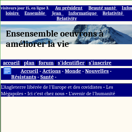
Au président
Beauté santé
Info
visiteurs jour 15, en ligne 3.
loisirs
Ensemble
Jean
Informatique
Relativité
Relativity
Ensensemble oeuvrons à
améliorer la vie
accueil
|
plan
|
forum
|
s'identifier
|
s'inscrire
Accueil
-
Actions
-
Monde
-
Nouvelles
-
Résistants
-
Santé
-
-
L'Angleterre libérée de l'Europe et des covidistes
Les
-
-
Mégapoles
Ici c'est chez nous
L'avenir de l'humanité