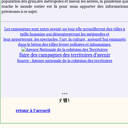
population des gran,des métropoles et mieux les aérées, la pandémie qu
touche le monde entier est là pour nous apporter des information
précieuses à ce sujet.
Les campagnes sont notre avenir, un jour elle accueilleront des villes à
taille humaine qui désengorgeront les mégapoles et
leur apporteront les spectacles, l'art, la culture, aujourd'hui emmurés
dans le béton des villes hyper polluées et inhumaines.
Faire des campagnes des territoires d'avenir
Source : Agence nationale de la cohésion des territoires
***
ÿ 벰١
retour à l'accueil