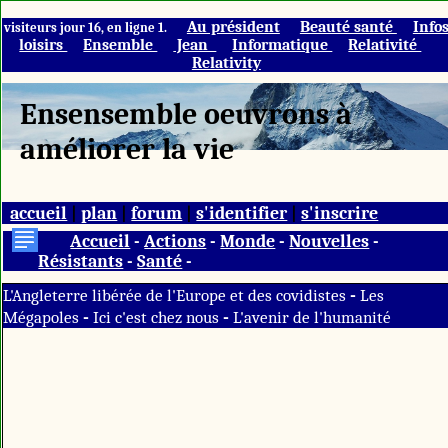
Au président
Beauté santé
Info
visiteurs jour 16, en ligne 1.
loisirs
Ensemble
Jean
Informatique
Relativité
Relativity
Ensensemble oeuvrons à
améliorer la vie
accueil
|
plan
|
forum
|
s'identifier
|
s'inscrire
Accueil
-
Actions
-
Monde
-
Nouvelles
-
Résistants
-
Santé
-
-
L'Angleterre libérée de l'Europe et des covidistes
Les
-
-
Mégapoles
Ici c'est chez nous
L'avenir de l'humanité