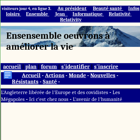
Au président
Beauté santé
Infos
visiteurs jour 4, en ligne 3.
loisirs
Ensemble
Jean
Informatique
Relativité
Relativity
Ensensemble oeuvrons à
améliorer la vie
accueil
|
plan
|
forum
|
s'identifier
|
s'inscrire
Accueil
-
Actions
-
Monde
-
Nouvelles
-
Résistants
-
Santé
-
-
L'Angleterre libérée de l'Europe et des covidistes
Les
-
-
Mégapoles
Ici c'est chez nous
L'avenir de l'humanité