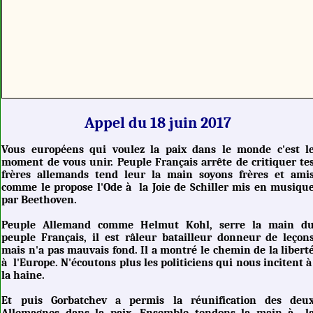
Appel du 18 juin 2017
Vous européens qui voulez la paix dans le monde c'est l
moment de vous unir. Peuple Français arrête de critiquer te
frères allemands tend leur la main soyons frères et ami
comme le propose l'Ode à la Joie de Schiller mis en musiqu
par Beethoven.
Peuple Allemand comme Helmut Kohl, serre la main d
peuple Français, il est râleur batailleur donneur de leçon
mais n'a pas mauvais fond. Il a montré le chemin de la libert
à l'Europe. N'écoutons plus les politiciens qui nous incitent 
la haine.
Et puis Gorbatchev a permis la réunification des deu
Allemagnes dans la paix. Ensemble tendons la main à l