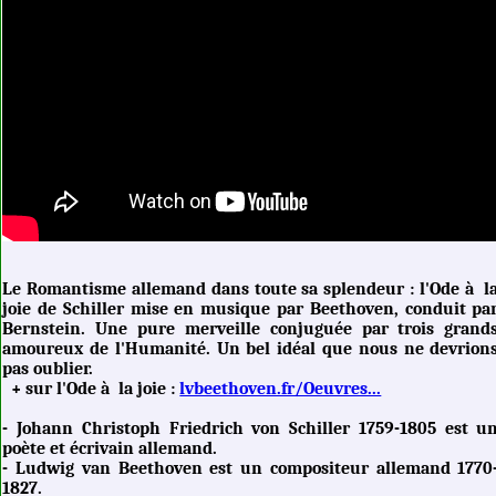
Le Romantisme allemand dans toute sa splendeur : l'Ode à l
joie de Schiller mise en musique par Beethoven, conduit pa
Bernstein. Une pure merveille conjuguée par trois grand
amoureux de l'Humanité. Un bel idéal que nous ne devrion
pas oublier.
+ sur l'Ode à la joie :
lvbeethoven.fr/Oeuvres...
- Johann Christoph Friedrich von Schiller 1759-1805 est u
poète et écrivain allemand.
- Ludwig van Beethoven est un compositeur allemand 1770
1827.