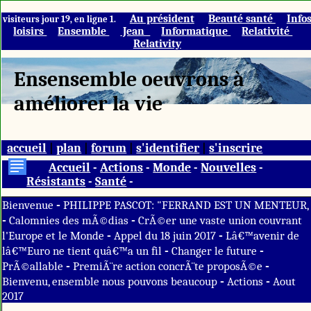
Au président
Beauté santé
Info
visiteurs jour 19, en ligne 1.
loisirs
Ensemble
Jean
Informatique
Relativité
Relativity
Ensensemble oeuvrons à
améliorer la vie
accueil
|
plan
|
forum
|
s'identifier
|
s'inscrire
Accueil
-
Actions
-
Monde
-
Nouvelles
-
Résistants
-
Santé
-
-
Bienvenue
PHILIPPE PASCOT: "FERRAND EST UN MENTEUR,
-
-
Calomnies des mÃ©dias
CrÃ©er une vaste union couvrant
-
-
l'Europe et le Monde
Appel du 18 juin 2017
Lâ€™avenir de
-
-
lâ€™Euro ne tient quâ€™a un fil
Changer le future
-
-
PrÃ©allable
PremiÃ¨re action concrÃ¨te proposÃ©e
-
-
Bienvenu, ensemble nous pouvons beaucoup
Actions
Aout
2017