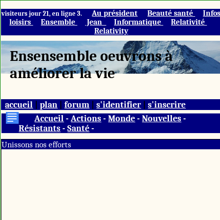
Au président
Beauté santé
Info
visiteurs jour 21, en ligne 3.
loisirs
Ensemble
Jean
Informatique
Relativité
Relativity
Ensensemble oeuvrons à
améliorer la vie
accueil
|
plan
|
forum
|
s'identifier
|
s'inscrire
Accueil
-
Actions
-
Monde
-
Nouvelles
-
Résistants
-
Santé
-
Unissons nos efforts