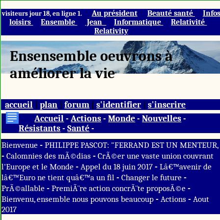
Au président
Beauté santé
Info
visiteurs jour 18, en ligne 1.
loisirs
Ensemble
Jean
Informatique
Relativité
Relativity
Ensensemble oeuvrons à
améliorer la vie
accueil
|
plan
|
forum
|
s'identifier
|
s'inscrire
Accueil
-
Actions
-
Monde
-
Nouvelles
-
Résistants
-
Santé
-
-
Bienvenue
PHILIPPE PASCOT: "FERRAND EST UN MENTEUR,
-
-
Calomnies des mÃ©dias
CrÃ©er une vaste union couvrant
-
-
l'Europe et le Monde
Appel du 18 juin 2017
Lâ€™avenir de
-
-
lâ€™Euro ne tient quâ€™a un fil
Changer le future
-
-
PrÃ©allable
PremiÃ¨re action concrÃ¨te proposÃ©e
-
-
Bienvenu, ensemble nous pouvons beaucoup
Actions
Aout
2017