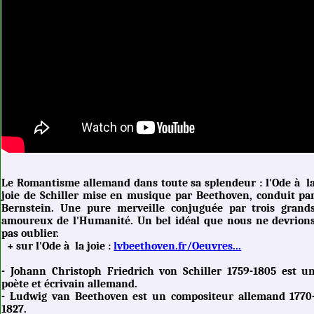
Le Romantisme allemand dans toute sa splendeur : l'Ode à l
joie de Schiller mise en musique par Beethoven, conduit pa
Bernstein. Une pure merveille conjuguée par trois grand
amoureux de l'Humanité. Un bel idéal que nous ne devrion
pas oublier.
+ sur l'Ode à la joie :
lvbeethoven.fr/Oeuvres...
- Johann Christoph Friedrich von Schiller 1759-1805 est u
poète et écrivain allemand.
- Ludwig van Beethoven est un compositeur allemand 1770
1827.