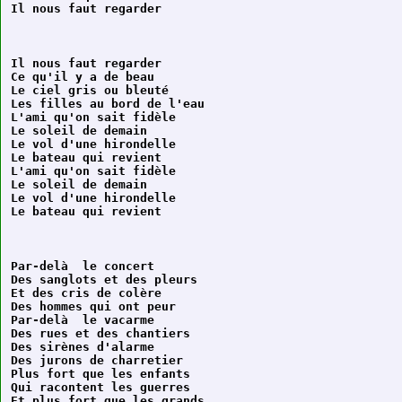
Il nous faut regarder

Ce qu'il y a de beau

Le ciel gris ou bleuté

Les filles au bord de l'eau

L'ami qu'on sait fidèle

Le soleil de demain

Le vol d'une hirondelle

Le bateau qui revient

L'ami qu'on sait fidèle

Le soleil de demain

Le vol d'une hirondelle

Par-delà  le concert

Des sanglots et des pleurs

Et des cris de colère

Des hommes qui ont peur

Par-delà  le vacarme

Des rues et des chantiers

Des sirènes d'alarme

Des jurons de charretier

Plus fort que les enfants

Qui racontent les guerres

Et plus fort que les grands
