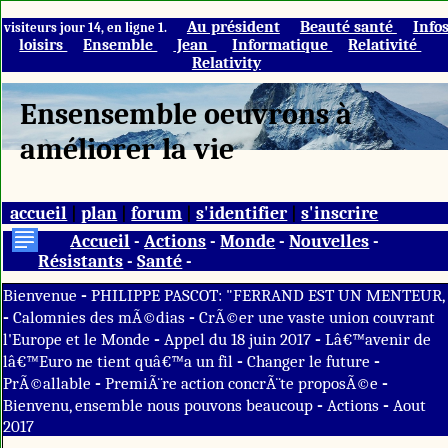
Au président
Beauté santé
Info
visiteurs jour 14, en ligne 1.
loisirs
Ensemble
Jean
Informatique
Relativité
Relativity
Ensensemble oeuvrons à
améliorer la vie
accueil
|
plan
|
forum
|
s'identifier
|
s'inscrire
Accueil
-
Actions
-
Monde
-
Nouvelles
-
Résistants
-
Santé
-
-
Bienvenue
PHILIPPE PASCOT: "FERRAND EST UN MENTEUR,
-
-
Calomnies des mÃ©dias
CrÃ©er une vaste union couvrant
-
-
l'Europe et le Monde
Appel du 18 juin 2017
Lâ€™avenir de
-
-
lâ€™Euro ne tient quâ€™a un fil
Changer le future
-
-
PrÃ©allable
PremiÃ¨re action concrÃ¨te proposÃ©e
-
-
Bienvenu, ensemble nous pouvons beaucoup
Actions
Aout
2017