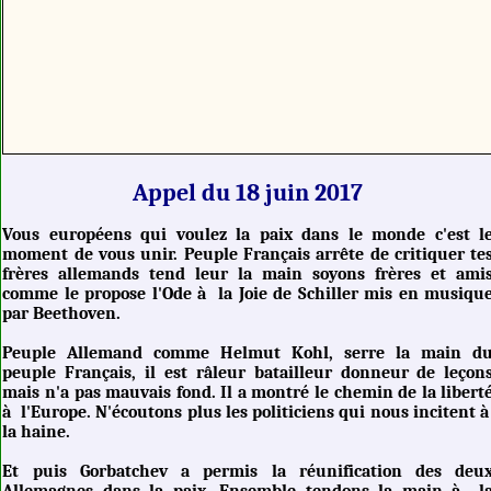
Appel du 18 juin 2017
Vous européens qui voulez la paix dans le monde c'est l
moment de vous unir. Peuple Français arrête de critiquer te
frères allemands tend leur la main soyons frères et ami
comme le propose l'Ode à la Joie de Schiller mis en musiqu
par Beethoven.
Peuple Allemand comme Helmut Kohl, serre la main d
peuple Français, il est râleur batailleur donneur de leçon
mais n'a pas mauvais fond. Il a montré le chemin de la libert
à l'Europe. N'écoutons plus les politiciens qui nous incitent 
la haine.
Et puis Gorbatchev a permis la réunification des deu
Allemagnes dans la paix. Ensemble tendons la main à l