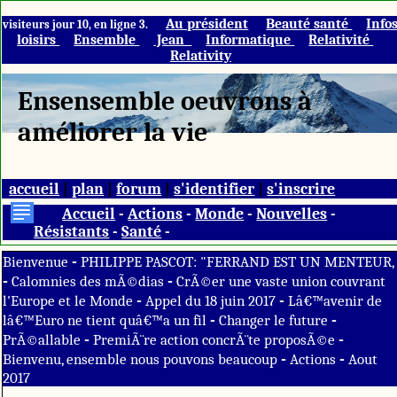
Au président
Beauté santé
Info
visiteurs jour 10, en ligne 3.
loisirs
Ensemble
Jean
Informatique
Relativité
Relativity
Ensensemble oeuvrons à
améliorer la vie
accueil
|
plan
|
forum
|
s'identifier
|
s'inscrire
Accueil
-
Actions
-
Monde
-
Nouvelles
-
Résistants
-
Santé
-
-
Bienvenue
PHILIPPE PASCOT: "FERRAND EST UN MENTEUR,
-
-
Calomnies des mÃ©dias
CrÃ©er une vaste union couvrant
-
-
l'Europe et le Monde
Appel du 18 juin 2017
Lâ€™avenir de
-
-
lâ€™Euro ne tient quâ€™a un fil
Changer le future
-
-
PrÃ©allable
PremiÃ¨re action concrÃ¨te proposÃ©e
-
-
Bienvenu, ensemble nous pouvons beaucoup
Actions
Aout
2017