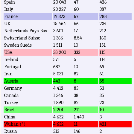
Spain
20 043
47
426
Italy
23 227
60
387
France
19 323
67
288
UK
15 464
66
234
Netherlands Pays-Bas
3 601
17
212
Switzerland Suisse
1 366
8,54
160
Sweden Suède
1 511
10
151
USA
38 200
333
115
Ireland
571
5
114
Portugal
687
10
69
Iran
5 031
82
61
Austria
443
8
55
Germany
4 412
83
53
Canada
1 346
38
35
Turkey
1 890
82
23
Brazil
2 201
211
10
China
4 632
1 440
3
Wuhan (*)
4 632
11
421
Russia
313
146
2