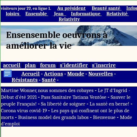
Au président
Beauté santé
Info
visiteurs jour 22, en ligne 1.
loisirs
Ensemble
Jean
Informatique
Relativité
Relativity
Ensensemble oeuvrons à
améliorer la vie
accueil
|
plan
|
forum
|
s'identifier
|
s'inscrire
Accueil
-
Actions
-
Monde
-
Nouvelles
-
Résistants
-
Santé
-
-
Martine Wonner, nous sommes des cobayes
Le JT d'Ingrid -
-
-
Début d'été 2021
Pass Sanitaire Tatiana Ventôse
Sauver le
-
-
-
peuple Français!
Sa liberté de soigner
La santé en berne!
-
Corona virus covid-19
Les pays qui confinent ont le plus de
-
-
-
morts
Business model des grands labos
Bienvenue
Mode
d'emploi