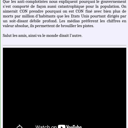
Que les anti-complotistes nous expliquent pourquoi le gouvernement
s'est comporté de façon aussi catastrophique pour la population. On
aimerait CON prendre pourquoi on est CON finé avec bien plus de
morts par million d'habitants que les Etats Unis pourtant dirigés par
un soit-disant débile profond. Les médias préfèrent les chiffres en
valeur absolue, ils permettent de brouiller les pistes.
Salut les amis, ainsi va le monde disait l'autre.