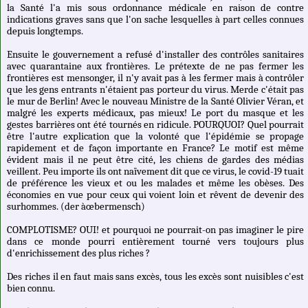
la Santé l'a mis sous ordonnance médicale en raison de contre
indications graves sans que l'on sache lesquelles à part celles connues
depuis longtemps.
Ensuite le gouvernement a refusé d'installer des contrôles sanitaires
avec quarantaine aux frontières. Le prétexte de ne pas fermer les
frontières est mensonger, il n'y avait pas à les fermer mais à contrôler
que les gens entrants n'étaient pas porteur du virus. Merde c'était pas
le mur de Berlin! Avec le nouveau Ministre de la Santé Olivier Véran, et
malgré les experts médicaux, pas mieux! Le port du masque et les
gestes barrières ont été tournés en ridicule. POURQUOI? Quel pourrait
être l'autre explication que la volonté que l'épidémie se propage
rapidement et de façon importante en France? Le motif est même
évident mais il ne peut être cité, les chiens de gardes des médias
veillent. Peu importe ils ont naïvement dit que ce virus, le covid-19 tuait
de préférence les vieux et ou les malades et même les obèses. Des
économies en vue pour ceux qui voient loin et rêvent de devenir des
surhommes. (der àœbermensch)
COMPLOTISME? OUI! et pourquoi ne pourrait-on pas imaginer le pire
dans ce monde pourri entièrement tourné vers toujours plus
d'enrichissement des plus riches ?
Des riches il en faut mais sans excès, tous les excès sont nuisibles c'est
bien connu.